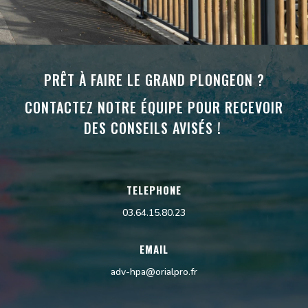
Lecteur
vidéo
PRÊT À FAIRE LE GRAND PLONGEON ?
CONTACTEZ NOTRE ÉQUIPE POUR RECEVOIR
DES CONSEILS AVISÉS !
TELEPHONE
03.64.15.80.23
EMAIL
adv-hpa@orialpro.fr