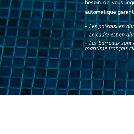
besoin de vous inqu
automatique garanti
– Les poteaux en a
– Le cadre est en a
– Les barreaux sont
maritime français c