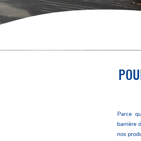
POU
Parce q
barrière 
nos produ