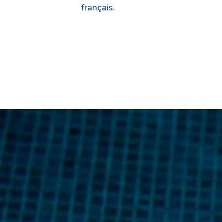
français.
Lecteur
vidéo